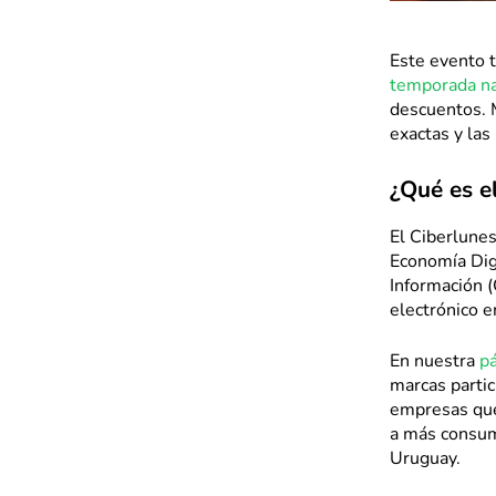
Este evento 
temporada n
descuentos. M
exactas y las
¿Qué es e
El Ciberlunes
Economía Dig
Información (
electrónico e
En nuestra
pá
marcas parti
empresas que
a más consumi
Uruguay.