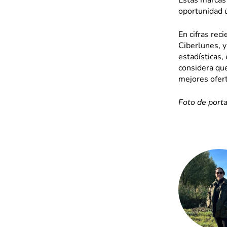
Estas marcas 
oportunidad ú
En cifras re
Ciberlunes, y
estadísticas,
considera que
mejores ofert
Foto de port