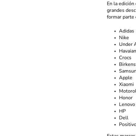
En la edició
grandes desc
formar parte
Adidas
Nike
Under 
Havaia
Crocs
Birkens
Samsu
Apple
Xiaomi
Motoro
Honor
Lenovo
HP
Dell
Positi