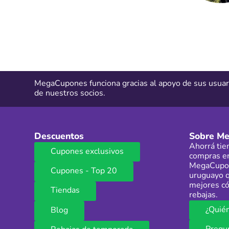
MegaCupones funciona gracias al apoyo de sus usuar
de nuestros socios.
Descuentos
Sobre M
Ahorrá tie
Cupones exclusivos
compras en
MegaCupon
Cupones - Top 20
uruguayo q
mejores có
Tiendas
rebajas.
¿Quié
Blog