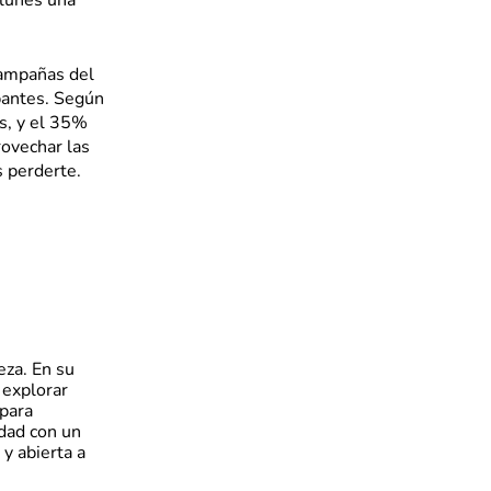
rlunes una
campañas del
pantes. Según
s, y el 35%
rovechar las
s perderte.
eza. En su
 explorar
para
idad con un
y abierta a