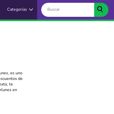
Categorías
é
unes
, es uno
escuentos de
xto, te
rlunes en