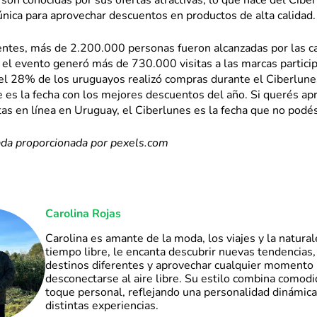
son conocidas por sus ofertas atractivas, lo que hace del Cibe
nica para aprovechar descuentos en productos de alta calidad.
cientes, más de 2.200.000 personas fueron alcanzadas por las 
 el evento generó más de 730.000 visitas a las marcas partici
 el 28% de los uruguayos realizó compras durante el Ciberlune
 es la fecha con los mejores descuentos del año. Si querés ap
as en línea en Uruguay, el Ciberlunes es la fecha que no podé
ada proporcionada por pexels.com
Carolina Rojas
Carolina es amante de la moda, los viajes y la natural
tiempo libre, le encanta descubrir nuevas tendencias,
destinos diferentes y aprovechar cualquier momento 
desconectarse al aire libre. Su estilo combina comod
toque personal, reflejando una personalidad dinámica 
distintas experiencias.