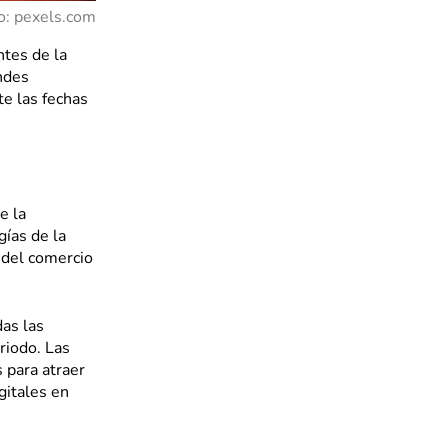
o: pexels.com
tes de la
ndes
te las fechas
e la
ías de la
 del comercio
das las
riodo. Las
 para atraer
gitales en