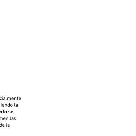
icialmente
iendo la
nto se
rmen las
da la