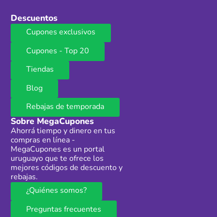
Descuentos
Cupones exclusivos
Cupones - Top 20
Tiendas
Blog
Rebajas de temporada
Sobre MegaCupones
Ahorrá tiempo y dinero en tus
compras en línea -
MegaCupones es un portal
uruguayo que te ofrece los
mejores códigos de descuento y
rebajas.
¿Quiénes somos?
Preguntas frecuentes