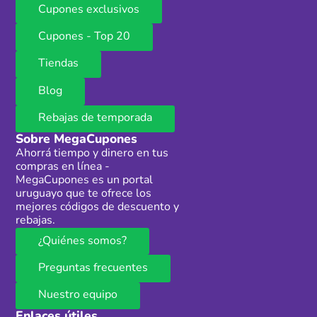
Cupones exclusivos
Cupones - Top 20
Tiendas
Blog
Rebajas de temporada
Sobre MegaCupones
Ahorrá tiempo y dinero en tus
compras en línea -
MegaCupones es un portal
uruguayo que te ofrece los
mejores códigos de descuento y
rebajas.
¿Quiénes somos?
Preguntas frecuentes
Nuestro equipo
Enlaces útiles