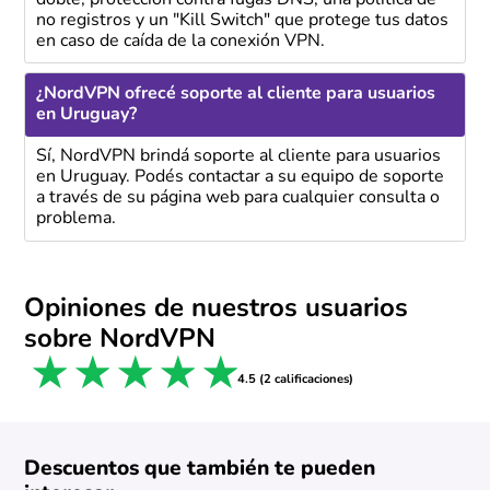
no registros y un "Kill Switch" que protege tus datos
en caso de caída de la conexión VPN.
¿NordVPN ofrecé soporte al cliente para usuarios
en Uruguay?
Sí, NordVPN brindá soporte al cliente para usuarios
en Uruguay. Podés contactar a su equipo de soporte
a través de su página web para cualquier consulta o
problema.
Opiniones de nuestros usuarios
sobre NordVPN
1 star
2 stars
3 stars
4 stars
5 stars
4.5 (2 calificaciones)
Descuentos que también te pueden