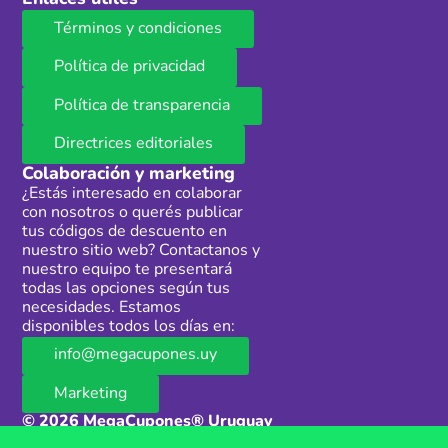
Términos y condiciones
Política de privacidad
Política de transparencia
Directrices editoriales
Colaboración y marketing
¿Estás interesado en colaborar
con nosotros o querés publicar
tus códigos de descuento en
nuestro sitio web? Contactanos y
nuestro equipo te presentará
todas las opciones según tus
necesidades. Estamos
disponibles todos los días en:
info@megacupones.uy
Marketing
© 2026 MegaCupones® Uruguay