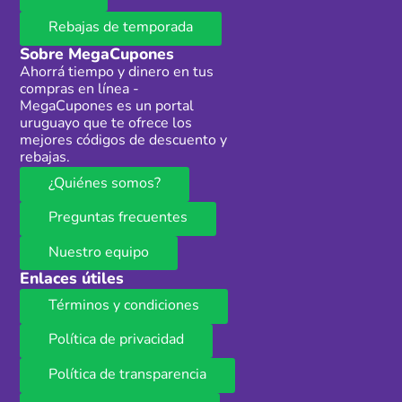
Rebajas de temporada
Sobre MegaCupones
Ahorrá tiempo y dinero en tus
compras en línea -
MegaCupones es un portal
uruguayo que te ofrece los
mejores códigos de descuento y
rebajas.
¿Quiénes somos?
Preguntas frecuentes
Nuestro equipo
Enlaces útiles
Términos y condiciones
Política de privacidad
Política de transparencia