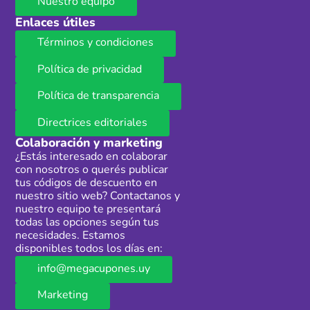
Nuestro equipo
Enlaces útiles
Términos y condiciones
Política de privacidad
Política de transparencia
Directrices editoriales
Colaboración y marketing
¿Estás interesado en colaborar
con nosotros o querés publicar
tus códigos de descuento en
nuestro sitio web? Contactanos y
nuestro equipo te presentará
todas las opciones según tus
necesidades. Estamos
disponibles todos los días en:
info@megacupones.uy
Marketing