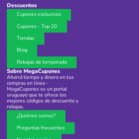
Descuentos
Cupones exclusivos
Cupones - Top 20
Tiendas
Blog
Rebajas de temporada
Sobre MegaCupones
Ahorrá tiempo y dinero en tus
compras en línea -
MegaCupones es un portal
uruguayo que te ofrece los
mejores códigos de descuento y
rebajas.
¿Quiénes somos?
Preguntas frecuentes