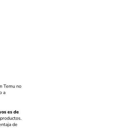
en Temu no
o a
yos es de
 productos.
entaja de