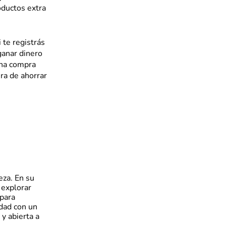
oductos extra
i te registrás
ganar dinero
una compra
ra de ahorrar
eza. En su
 explorar
para
idad con un
y abierta a