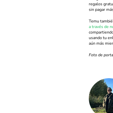
regalos gratu
sin pagar más
Temu también 
a través de n
compartiendo
usando tu enl
aún más mien
Foto de port