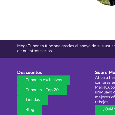
MegaCupones funciona gracias al apoyo de sus usuar
de nuestros socios.
Descuentos
Sobre M
Ahorrá tie
Cupones exclusivos
compras en
MegaCupon
Cupones - Top 20
uruguayo q
mejores có
Tiendas
rebajas.
¿Quié
Blog