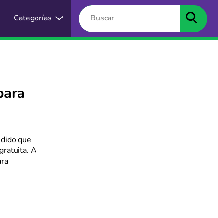
Categorías
para
edido que
gratuita. A
ara