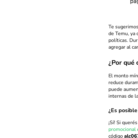
Te sugerimos 
de Temu, ya 
políticas. Du
agregar al car
¿Por qué 
El monto mín
reduce duran
puede aumenta
internas de l
¿Es posibl
¡Sí! Si quer
promocional
código
alc0