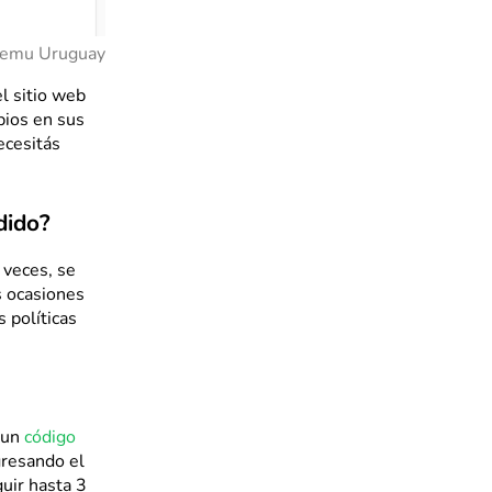
Temu Uruguay
l sitio web
bios en sus
ecesitás
dido?
 veces, se
s ocasiones
 políticas
 un
código
gresando el
uir hasta 3