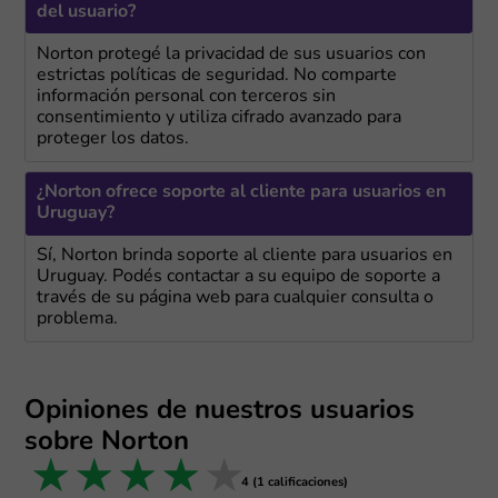
del usuario?
Norton protegé la privacidad de sus usuarios con
estrictas políticas de seguridad. No comparte
información personal con terceros sin
consentimiento y utiliza cifrado avanzado para
proteger los datos.
¿Norton ofrece soporte al cliente para usuarios en
Uruguay?
Sí, Norton brinda soporte al cliente para usuarios en
Uruguay. Podés contactar a su equipo de soporte a
través de su página web para cualquier consulta o
problema.
Opiniones de nuestros usuarios
sobre Norton
1 star
2 stars
3 stars
4 stars
5 stars
4 (1 calificaciones)