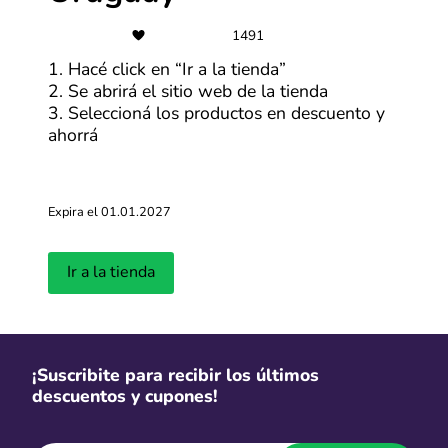
1491
1. Hacé click en “Ir a la tienda”
2. Se abrirá el sitio web de la tienda
3. Seleccioná los productos en descuento y
ahorrá
2. Visitá la tienda online
Hacé clic en "Ir a la tienda" y vas a ser redirigido a la
página de Nike donde aparecen las promos o productos
rebajados del momento. ¡Ahora podés comprar con
Expira el 01.01.2027
descuento inmediato!
Ir a la tienda
¡Suscribite para recibir los últimos
descuentos y cupones!