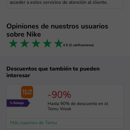
acceder a estos servicios de atención al cliente.
Opiniones de nuestros usuarios
sobre Nike
1 star
2 stars
3 stars
4 stars
5 stars
4.5 (2 calificaciones)
Descuentos que también te pueden
interesar
-90%
Hasta 90% de descuento en el
Temu Week
Más cupones de Temu