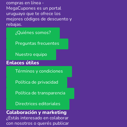
compras en línea -
MegaCupones es un portal
uruguayo que te ofrece los
mejores códigos de descuento y
rebajas.
¿Quiénes somos?
Preguntas frecuentes
Nuestro equipo
Enlaces útiles
Términos y condiciones
Política de privacidad
Política de transparencia
Directrices editoriales
Colaboración y marketing
¿Estás interesado en colaborar
con nosotros o querés publicar