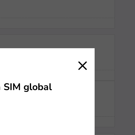
00 al Caribe
a SIM global
o