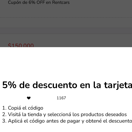
Cupón de 6% OFF en Rentcars
$150,000
Cupón de $150,000 de descuento en paquetes sobre $2,000,0
5% de descuento en la tarjet
Gratis
1167
Cupón para recibir regalos en Temu por $0
1. Copiá el código
2. Visitá la tienda y seleccioná los productos deseados
3. Aplicá el código antes de pagar y obtené el descuent