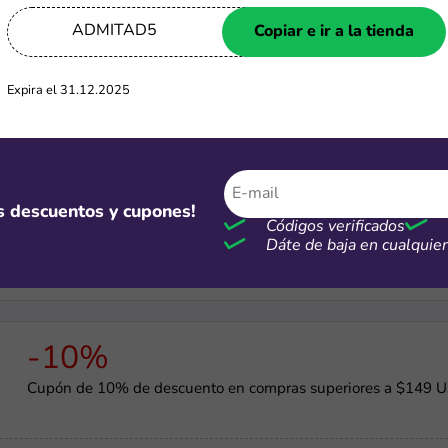
-15%
ADMITAD5
Copiar e ir a la tienda
Cupón de 15% de descuento en compras mayores a $199 US
Expira el 31.12.2025
-8%
os descuentos y cupones!
Cupón 8% de descuento en compras mayores a $79 USD
Códigos verificados
Dáte de baja en cualqui
-10%
Cupón de 10% de descuento en compras superiores a $149 