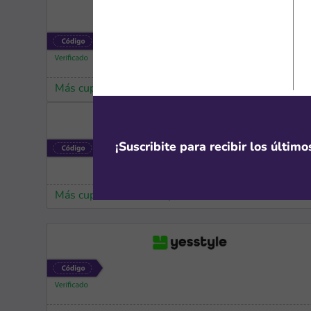
Más cupones de YesStyle
¡Suscribite para recibir los últim
Más cupones de YesStyle