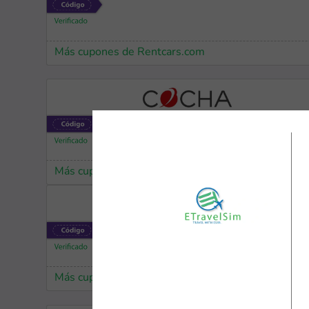
Más cupones de Rentcars.com
Más cupones de Cocha
Más cupones de Temu