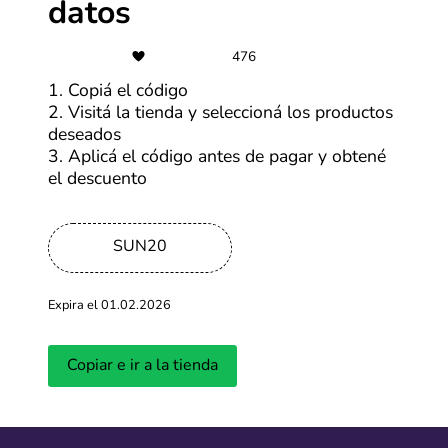
datos
-35%
476
Hasta 35% de descuento paquetes
1. Copiá el código
Cocha
2. Visitá la tienda y seleccioná los productos
deseados
Más cupones de Cocha
3. Aplicá el código antes de pagar y obtené
el descuento
CSI
SUN20
De 3 a 12 cuotas sin interés con
seleccionados
Expira el 01.02.2026
Más cupones de Cocha
Copiar e ir a la tienda
-26%
Hasta 26% de descuento en eSIM