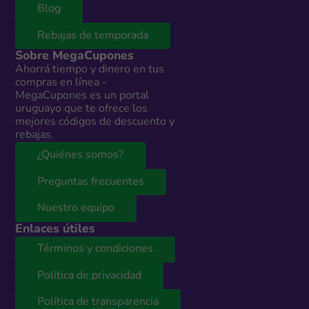
Blog
Rebajas de temporada
Sobre MegaCupones
Ahorrá tiempo y dinero en tus
compras en línea -
MegaCupones es un portal
uruguayo que te ofrece los
mejores códigos de descuento y
rebajas.
¿Quiénes somos?
Preguntas frecuentes
Nuestro equipo
Enlaces útiles
Términos y condiciones
Política de privacidad
Política de transparencia