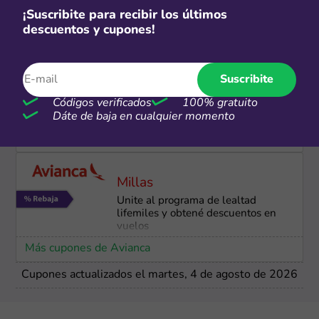
¡Suscribite para recibir los últimos
Más cupones de eTravelSIM
descuentos y cupones!
CSI
Suscribite
3 CSI con todos los bancos
Códigos verificados
100% gratuito
Dáte de baja en cualquier momento
Más cupones de Cocha
Millas
Unite al programa de lealtad
lifemiles y obtené descuentos en
vuelos
Más cupones de Avianca
Cupones actualizados el martes, 4 de agosto de 2026