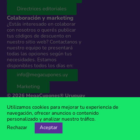
Directrices editoriales
Colaboración y marketing
¿Estás interesado en colaborar
con nosotros o querés publicar
tus códigos de descuento en
nuestro sitio web? Contactanos y
nuestro equipo te presentará
todas las opciones según tus
necesidades. Estamos
disponibles todos los días en:
info@megacupones.uy
Marketing
© 2026 MegaCupones® Uruguay
Este sitio web contiene enlaces de afiliados a productos y servicios de
Utilizamos cookies para mejorar tu experiencia de
terceros. Si realizás una compra a través de estos enlaces, podemos
navegación, ofrecer anuncios o contenido
recibir una comisión sin costo adicional para vos. MegaCupones® es
personalizado y analizar nuestro tráfico.
una marca registrada, propiedad de Anima Media.
Rechazar
Aceptar