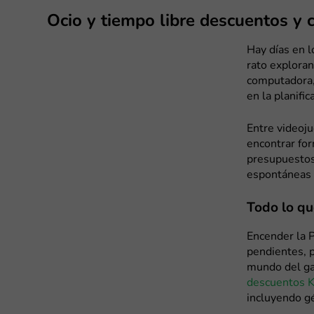
Ocio y tiempo libre descuentos y
Hay días en l
rato exploran
computadora, 
en la planific
Entre videoj
encontrar fo
presupuestos
espontáneas 
Todo lo qu
Encender la P
pendientes, p
mundo del ga
descuentos K
incluyendo gé