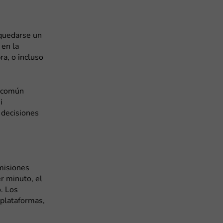
 quedarse un
 en la
ra, o incluso
s común
i
 decisiones
 misiones
r minuto, el
. Los
 plataformas,