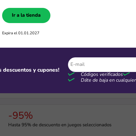
Ir a la tienda
$12 USD
$12 USD de descuento para nuevos usuarios
Expira el 01.01.2027
-97%
os descuentos y cupones!
Hasta 97% de descuento en videojuegos seleccionados
Códigos verificados
Dáte de baja en cualqui
-95%
Hasta 95% de descuento en juegos seleccionados