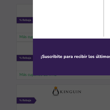
Más cupones de DHgate
¡Suscribite para recibir los últim
Más cupones de K4G