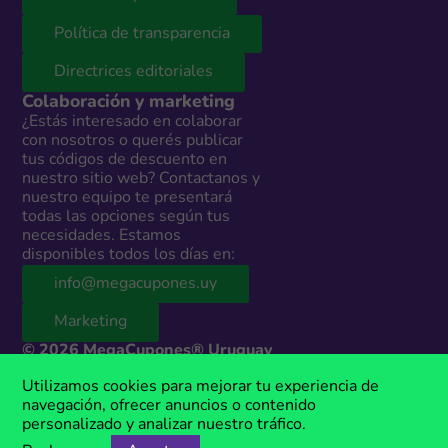
Política de transparencia
Directrices editoriales
Colaboración y marketing
¿Estás interesado en colaborar
con nosotros o querés publicar
tus códigos de descuento en
nuestro sitio web? Contactanos y
nuestro equipo te presentará
todas las opciones según tus
necesidades. Estamos
disponibles todos los días en:
info@megacupones.uy
Marketing
© 2026 MegaCupones® Uruguay
Este sitio web contiene enlaces de afiliados a productos y servicios de
Utilizamos cookies para mejorar tu experiencia de
terceros. Si realizás una compra a través de estos enlaces, podemos
navegación, ofrecer anuncios o contenido
recibir una comisión sin costo adicional para vos. MegaCupones® es
personalizado y analizar nuestro tráfico.
una marca registrada, propiedad de Anima Media.