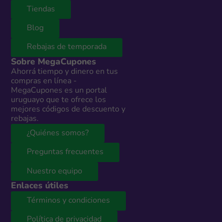
Tiendas
Blog
Rebajas de temporada
Sobre MegaCupones
Ahorrá tiempo y dinero en tus
compras en línea -
MegaCupones es un portal
uruguayo que te ofrece los
mejores códigos de descuento y
rebajas.
¿Quiénes somos?
Preguntas frecuentes
Nuestro equipo
Enlaces útiles
Términos y condiciones
Política de privacidad