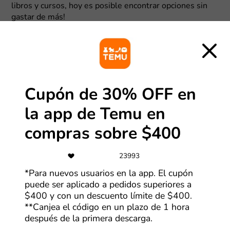
libros y cursos, hoy es posible encontrar opciones sin
gastar de más!
Accesorios para libros y decoración
inspirada en la lectura
No todos los amantes de los libros buscan exactamente
lo mismo. Algunos disfrutan organizar cuidadosamente
Cupón de 30% OFF en
sus estanterías, otros coleccionan accesorios
relacionados con la lectura y también están quienes
la app de Temu en
simplemente quieren darle un toque especial a sus
compras sobre $400
espacios. Los
descuentos AliExpress
permiten
descubrir una enorme variedad de artículos pensados
para todos. Entre las opciones más populares están los
23993
protectores de esquinas para evitar el desgaste de las
*Para nuevos usuarios en la app. El cupón
tapas, separadores elaborados en metal, acrílico o
puede ser aplicado a pedidos superiores a
crochet, marcadores metálicos reutilizables y soportes
$400 y con un descuento límite de $400.
de página que facilitan la lectura.
**Canjea el código en un plazo de 1 hora
después de la primera descarga.
Por otra parte, las
ofertas DHgate
demuestran que los