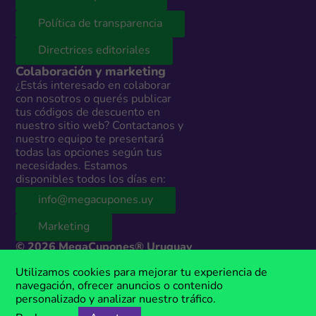
Política de transparencia
Directrices editoriales
Colaboración y marketing
¿Estás interesado en colaborar
con nosotros o querés publicar
tus códigos de descuento en
nuestro sitio web? Contactanos y
nuestro equipo te presentará
todas las opciones según tus
necesidades. Estamos
disponibles todos los días en:
info@megacupones.uy
Marketing
© 2026 MegaCupones® Uruguay
Este sitio web contiene enlaces de afiliados a productos y servicios de
Utilizamos cookies para mejorar tu experiencia de
terceros. Si realizás una compra a través de estos enlaces, podemos
navegación, ofrecer anuncios o contenido
recibir una comisión sin costo adicional para vos. MegaCupones® es
personalizado y analizar nuestro tráfico.
una marca registrada, propiedad de Anima Media.