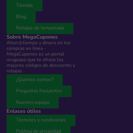
Tiendas
Blog
Rebajas de temporada
Sobre MegaCupones
Ahorrá tiempo y dinero en tus
compras en línea -
MegaCupones es un portal
uruguayo que te ofrece los
mejores códigos de descuento y
rebajas.
¿Quiénes somos?
Preguntas frecuentes
Nuestro equipo
Enlaces útiles
Términos y condiciones
Política de privacidad