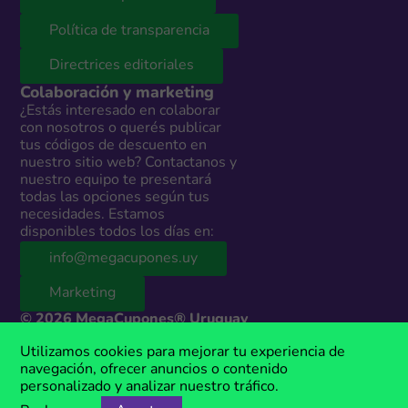
Política de transparencia
Directrices editoriales
Colaboración y marketing
¿Estás interesado en colaborar
con nosotros o querés publicar
tus códigos de descuento en
nuestro sitio web? Contactanos y
nuestro equipo te presentará
todas las opciones según tus
necesidades. Estamos
disponibles todos los días en:
info@megacupones.uy
Marketing
© 2026 MegaCupones® Uruguay
Este sitio web contiene enlaces de afiliados a productos y servicios de
Utilizamos cookies para mejorar tu experiencia de
terceros. Si realizás una compra a través de estos enlaces, podemos
navegación, ofrecer anuncios o contenido
recibir una comisión sin costo adicional para vos. MegaCupones® es
personalizado y analizar nuestro tráfico.
una marca registrada, propiedad de Anima Media.