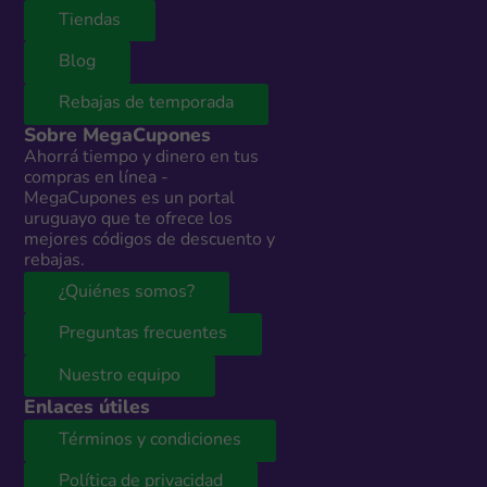
Tiendas
Blog
Rebajas de temporada
Sobre MegaCupones
Ahorrá tiempo y dinero en tus
compras en línea -
MegaCupones es un portal
uruguayo que te ofrece los
mejores códigos de descuento y
rebajas.
¿Quiénes somos?
Preguntas frecuentes
Nuestro equipo
Enlaces útiles
Términos y condiciones
Política de privacidad