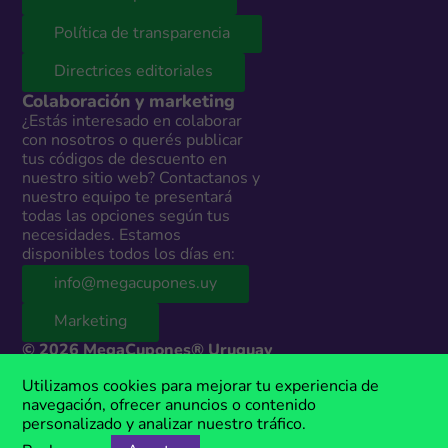
Política de transparencia
Directrices editoriales
Colaboración y marketing
¿Estás interesado en colaborar
con nosotros o querés publicar
tus códigos de descuento en
nuestro sitio web? Contactanos y
nuestro equipo te presentará
todas las opciones según tus
necesidades. Estamos
disponibles todos los días en:
info@megacupones.uy
Marketing
© 2026 MegaCupones® Uruguay
Este sitio web contiene enlaces de afiliados a productos y servicios de
Utilizamos cookies para mejorar tu experiencia de
terceros. Si realizás una compra a través de estos enlaces, podemos
navegación, ofrecer anuncios o contenido
recibir una comisión sin costo adicional para vos. MegaCupones® es
personalizado y analizar nuestro tráfico.
una marca registrada, propiedad de Anima Media.