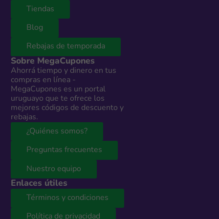
Tiendas
Blog
Rebajas de temporada
Sobre MegaCupones
Ahorrá tiempo y dinero en tus
compras en línea -
MegaCupones es un portal
uruguayo que te ofrece los
mejores códigos de descuento y
rebajas.
¿Quiénes somos?
Preguntas frecuentes
Nuestro equipo
Enlaces útiles
Términos y condiciones
Política de privacidad